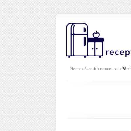
Home
»
Svensk husmanskost
»
Första