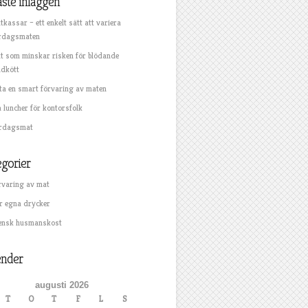
ste inläggen
kassar – ett enkelt sätt att variera
rdagsmaten
t som minskar risken för blödande
ndkött
tta en smart förvaring av maten
 luncher för kontorsfolk
rdagsmat
gorier
rvaring av mat
r egna drycker
ensk husmanskost
ender
augusti 2026
T
O
T
F
L
S