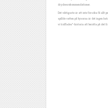
dryckesrekommendationer.
Det viktigaste är att inte försöka få allt p
spillde vatten på byxorna är det ingen kat
vi träffades”-historia att berätta på det f