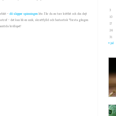
3
erfekt –
då släpper spänningen
lite. Får du en torr köttbit och din dejt
10
astrof – det kan bli en unik, skrattfylld och fantastisk ”första gången
17
ramtida bröllopet!
24
31
« jul