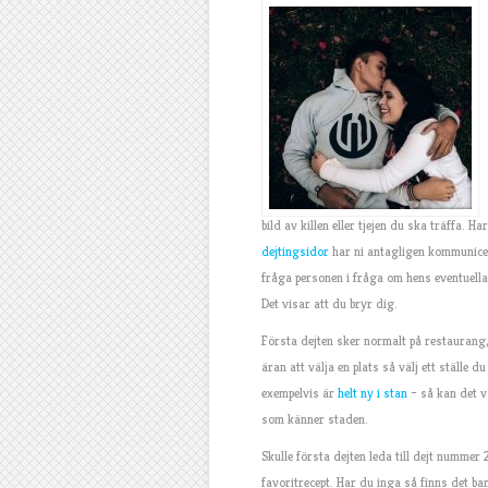
bild av killen eller tjejen du ska träffa. 
dejtingsidor
har ni antagligen kommunicera
fråga personen i fråga om hens eventuella 
Det visar att du bryr dig.
Första dejten sker normalt på restaurang, e
äran att välja en plats så välj ett ställe
exempelvis är
helt ny i stan
– så kan det va
som känner staden.
Skulle första dejten leda till dejt nummer
favoritrecept. Har du inga så finns det ba