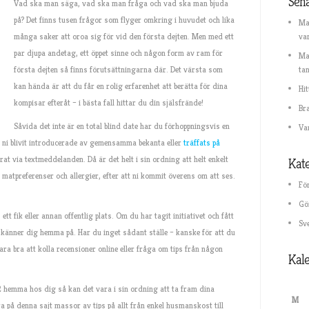
Sena
Vad ska man säga, vad ska man fråga och vad ska man bjuda
på? Det finns tusen frågor som flyger omkring i huvudet och lika
Mat
många saker att oroa sig för vid den första dejten. Men med ett
va
par djupa andetag, ett öppet sinne och någon form av ram för
Ma
första dejten så finns förutsättningarna där. Det värsta som
ta
kan hända är att du får en rolig erfarenhet att berätta för dina
Hi
kompisar efteråt – i bästa fall hittar du din själsfrände!
Bra
Såvida det inte är en total blind date har du förhoppningsvis en
Va
Har ni blivit introducerade av gemensamma bekanta eller
träffats på
t via textmeddelanden. Då är det helt i sin ordning att helt enkelt
Kate
matpreferenser och allergier, efter att ni kommit överens om att ses.
Fö
Gö
tt fik eller annan offentlig plats. Om du har tagit initiativet och fått
Sv
 du känner dig hemma på. Har du inget sådant ställe – kanske för att du
ra bra att kolla recensioner online eller fråga om tips från någon
Kal
 2 hemma hos dig så kan det vara i sin ordning att ta fram dina
M
ra på denna sajt massor av tips på allt från enkel husmanskost till