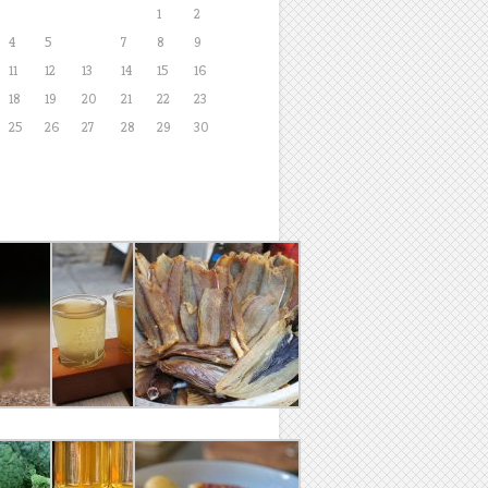
1
2
4
5
6
7
8
9
11
12
13
14
15
16
18
19
20
21
22
23
25
26
27
28
29
30